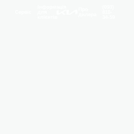
Інформація
(093)
Kia
Про
Сервіс
для
810-
дилера
клієнтів
34-59