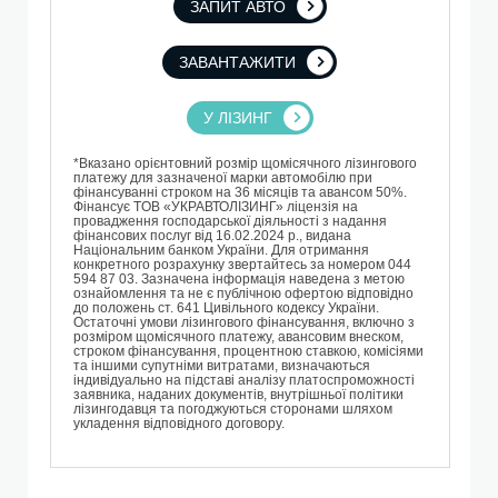
ЗАПИТ АВТО
ЗАВАНТАЖИТИ
У ЛІЗИНГ
*Вказано орієнтовний розмір щомісячного лізингового
платежу для зазначеної марки автомобілю при
фінансуванні строком на 36 місяців та авансом 50%.
Фінансує TОВ «УКРАВТОЛІЗИНГ» ліцензія на
провадження господарської діяльності з надання
фінансових послуг від 16.02.2024 р., видана
Національним банком України. Для отримання
конкретного розрахунку звертайтесь за номером 044
594 87 03. Зазначена інформація наведена з метою
ознайомлення та не є публічною офертою відповідно
до положень ст. 641 Цивільного кодексу України.
Остаточні умови лізингового фінансування, включно з
розміром щомісячного платежу, авансовим внеском,
строком фінансування, процентною ставкою, комісіями
та іншими супутніми витратами, визначаються
індивідуально на підставі аналізу платоспроможності
заявника, наданих документів, внутрішньої політики
лізингодавця та погоджуються сторонами шляхом
укладення відповідного договору.