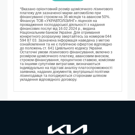
*Вказано орієнтовний розмір щомісячного лізингового
платежу для зазначеної марки автомобілю при
фінансуванні строком на 36 місяців та авансом 50%.
Фінансує TОВ «УКРАВТОЛІЗИНГ» ліцензія на
провадження господарської діяльності з надання
фінансових послуг від 16.02.2024 р., видана
Національним банком України. Для отримання
конкретного розрахунку звертайтесь за номером 044
594 87 03. Зазначена інформація наведена з метою
ознайомлення та не є публічною офертою відповідно
до положень ст. 641 Цивільного кодексу України.
Остаточні умови лізингового фінансування, включно з
розміром щомісячного платежу, авансовим внеском,
строком фінансування, процентною ставкою, комісіями
та іншими супутніми витратами, визначаються
індивідуально на підставі аналізу платоспроможності
заявника, наданих документів, внутрішньої політики
лізингодавця та погоджуються сторонами шляхом
укладення відповідного договору.