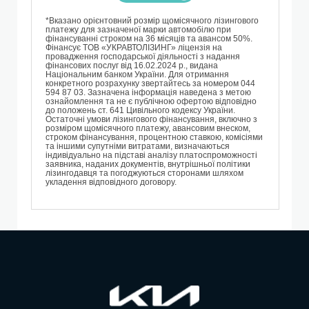
*Вказано орієнтовний розмір щомісячного лізингового
платежу для зазначеної марки автомобілю при
фінансуванні строком на 36 місяців та авансом 50%.
Фінансує TОВ «УКРАВТОЛІЗИНГ» ліцензія на
провадження господарської діяльності з надання
фінансових послуг від 16.02.2024 р., видана
Національним банком України. Для отримання
конкретного розрахунку звертайтесь за номером 044
594 87 03. Зазначена інформація наведена з метою
ознайомлення та не є публічною офертою відповідно
до положень ст. 641 Цивільного кодексу України.
Остаточні умови лізингового фінансування, включно з
розміром щомісячного платежу, авансовим внеском,
строком фінансування, процентною ставкою, комісіями
та іншими супутніми витратами, визначаються
індивідуально на підставі аналізу платоспроможності
заявника, наданих документів, внутрішньої політики
лізингодавця та погоджуються сторонами шляхом
укладення відповідного договору.